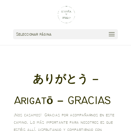
Seleccionar página
ありがとう
–
Arigatō – GRACIAS
¡Nos casamos! Gracias por acompañarnos en este
camino. Lo más importante para nosotros es que
estéis allí, disfrutando y compartiendo con